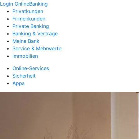
Login OnlineBanking
Privatkunden
Firmenkunden
Private Banking
Banking & Verträge
Meine Bank
Service & Mehrwerte
Immobilien
Online-Services
Sicherheit
Apps